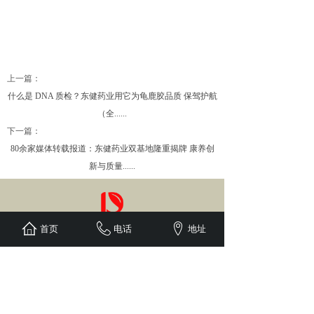
上一篇：
什么是 DNA 质检？东健药业用它为龟鹿胶品质 保驾护航
（全......
下一篇：
80余家媒体转载报道：东健药业双基地隆重揭牌 康养创
新与质量......
首页
电话
地址
湖南东健药业有限公司
HUNAN DONGJIAN PHARMACEUTICAL CO.,LTD
营销中心